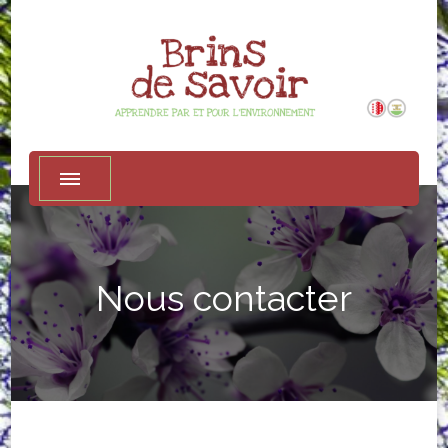
Apprendre par et pour l'environnement
Association Brins de savoir
Nous contacter