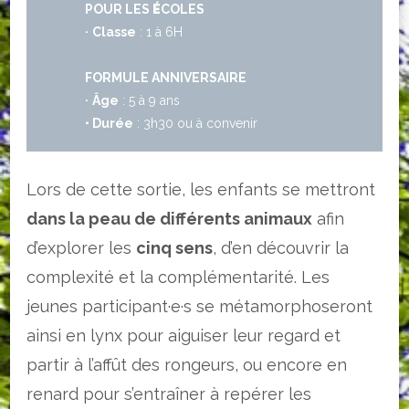
POUR LES
É
COLES
·
Classe
: 1 à 6H
FORMULE ANNIVERSAIRE
·
Âge
: 5 à 9 ans
·
Durée
: 3h30 ou à convenir
Lors de cette sortie, les enfants se mettront
dans la peau de différents animaux
afin
d’explorer les
cinq sens
, d’en découvrir la
complexité et la complémentarité. Les
jeunes participant·e·s se métamorphoseront
ainsi en lynx pour aiguiser leur regard et
partir à l’affût des rongeurs, ou encore en
renard pour s’entraîner à repérer les