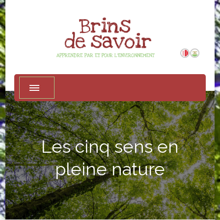
Apprendre par et pour l'environnement
Association Brins de savoir
Les cinq sens en
pleine nature