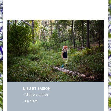
LIEU ET SAISON
·
Mars à octobre
·
En forêt